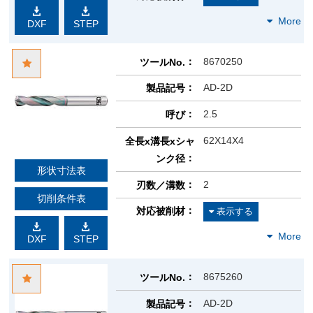
DXF
STEP
8670250
ツールNo.
AD-2D
製品記号
2.5
呼び
62X14X4
全長x溝長xシャ
ンク径
形状寸法表
2
刃数／溝数
切削条件表
対応被削材
DXF
STEP
8675260
ツールNo.
AD-2D
製品記号