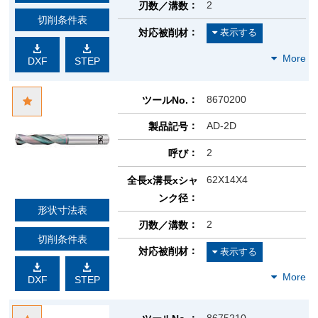
2
刃数／溝数
切削条件表
対応被削材
DXF
STEP
8670200
ツールNo.
AD-2D
製品記号
2
呼び
62X14X4
全長x溝長xシャ
ンク径
形状寸法表
2
刃数／溝数
切削条件表
対応被削材
DXF
STEP