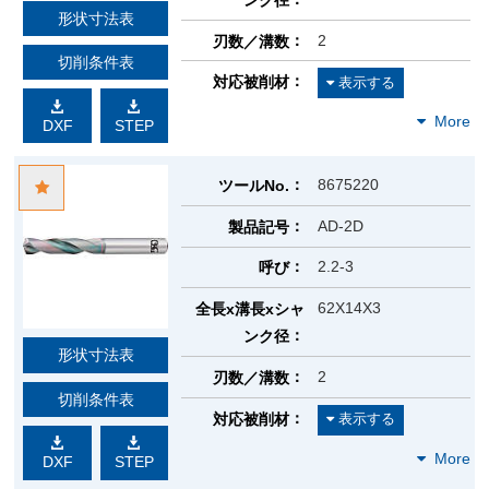
ンク径
形状寸法表
2
刃数／溝数
切削条件表
対応被削材
DXF
STEP
8675220
ツールNo.
AD-2D
製品記号
2.2-3
呼び
62X14X3
全長x溝長xシャ
ンク径
形状寸法表
2
刃数／溝数
切削条件表
対応被削材
DXF
STEP