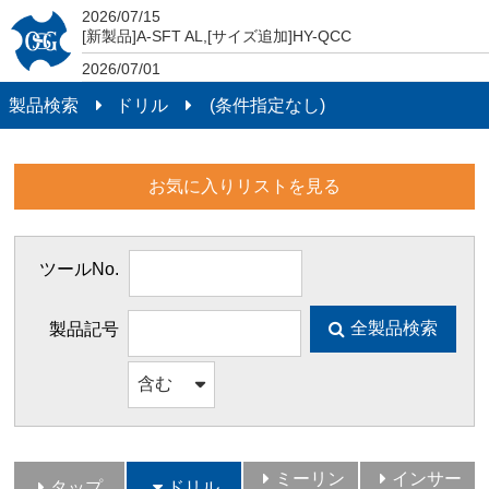
2026/07/15
製品検索
[新製品]A-SFT AL,[サイズ追加]HY-QCC
2026/07/01
2026年7月1日より新価格体系です。
製品検索
ドリル
(条件指定なし)
2021/04/01
スマートフォンやタブレットからISO13399に準拠した
DXF（2次元）及びSTEP（3次元）データがダウンロード
できるようになりました。
お気に入りリストを見る
ツールNo.
全製品検索
製品記号
ミーリン
インサー
タップ
ドリル