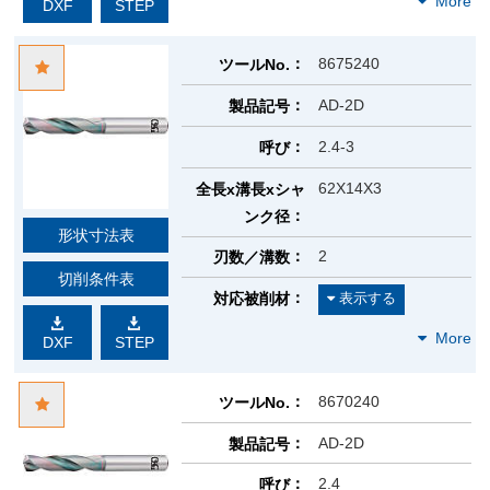
DXF
STEP
8675240
ツールNo.
AD-2D
製品記号
2.4-3
呼び
62X14X3
全長x溝長xシャ
ンク径
形状寸法表
2
刃数／溝数
切削条件表
対応被削材
DXF
STEP
8670240
ツールNo.
AD-2D
製品記号
2.4
呼び