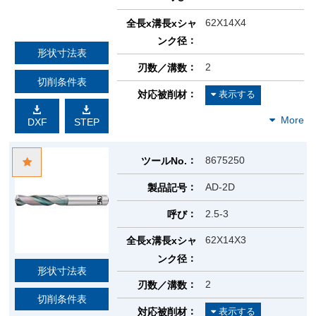
62X14X4
全長x溝長xシャ
ンク径
形状寸法表
2
刃数／溝数
切削条件表
対応被削材
DXF
STEP
8675250
ツールNo.
AD-2D
製品記号
2.5-3
呼び
62X14X3
全長x溝長xシャ
ンク径
形状寸法表
2
刃数／溝数
切削条件表
対応被削材