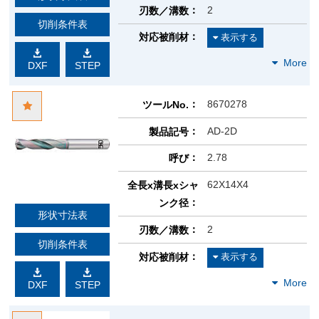
2
刃数／溝数
切削条件表
対応被削材
DXF
STEP
8670278
ツールNo.
AD-2D
製品記号
2.78
呼び
62X14X4
全長x溝長xシャ
ンク径
形状寸法表
2
刃数／溝数
切削条件表
対応被削材
DXF
STEP