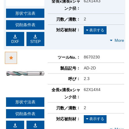
62X14X3
全長x溝長xシャ
ンク径
形状寸法表
2
刃数／溝数
切削条件表
対応被削材
DXF
STEP
8670230
ツールNo.
AD-2D
製品記号
2.3
呼び
62X14X4
全長x溝長xシャ
ンク径
形状寸法表
2
刃数／溝数
切削条件表
対応被削材