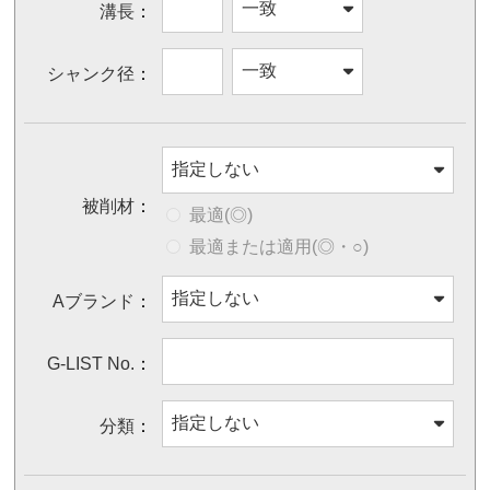
溝長
シャンク径
被削材
最適(◎)
最適または適用(◎・○)
Aブランド
G-LIST No.
分類