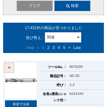
クリア
検索
17,431件の商品が見つかりました
並び替え
First
<
1
2
3
4
5
>
Last
8675200
ツールNo.
AD-2D
製品記号
2-3
呼び
62X14X3
全長x溝長xシャ
ンク径
形状寸法表