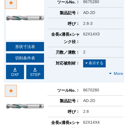
8675280
ツールNo.
AD-2D
製品記号
2.8-3
呼び
62X14X3
全長x溝長xシャ
ンク径
形状寸法表
2
刃数／溝数
切削条件表
対応被削材
DXF
STEP
8670280
ツールNo.
AD-2D
製品記号
2.8
呼び
62X14X4
全長x溝長xシャ