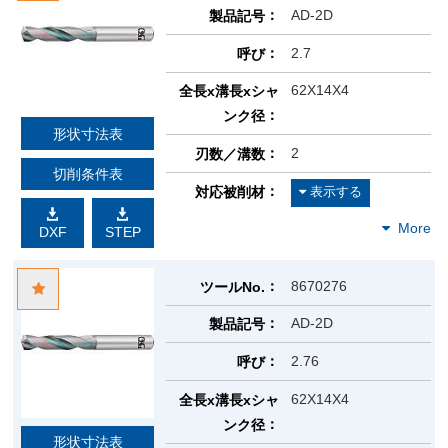
AD-2D
製品記号
2.7
呼び
62X14X4
全長x溝長xシャ
ンク径
形状寸法表
2
刃数／溝数
切削条件表
対応被削材
DXF
STEP
8670276
ツールNo.
AD-2D
製品記号
2.76
呼び
62X14X4
全長x溝長xシャ
ンク径
形状寸法表