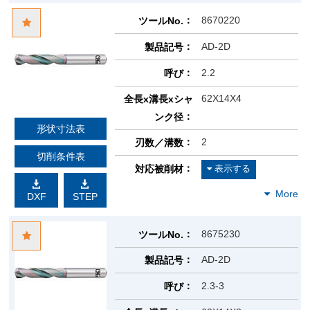
8670220
ツールNo.
AD-2D
製品記号
2.2
呼び
62X14X4
全長x溝長xシャ
ンク径
形状寸法表
2
刃数／溝数
切削条件表
対応被削材
DXF
STEP
8675230
ツールNo.
AD-2D
製品記号
2.3-3
呼び