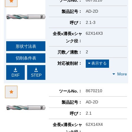
8675210
ツールNo.
AD-2D
製品記号
2.1-3
呼び
62X14X3
全長x溝長xシャ
ンク径
形状寸法表
2
刃数／溝数
切削条件表
対応被削材
DXF
STEP
8670210
ツールNo.
AD-2D
製品記号
2.1
呼び
62X14X4
全長x溝長xシャ