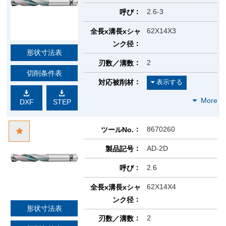
2.6-3
呼び
62X14X3
全長x溝長xシャ
ンク径
形状寸法表
2
刃数／溝数
切削条件表
対応被削材
DXF
STEP
8670260
ツールNo.
AD-2D
製品記号
2.6
呼び
62X14X4
全長x溝長xシャ
ンク径
形状寸法表
2
刃数／溝数