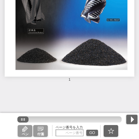
1
ページ番号を入力
GO
ペン
付箋