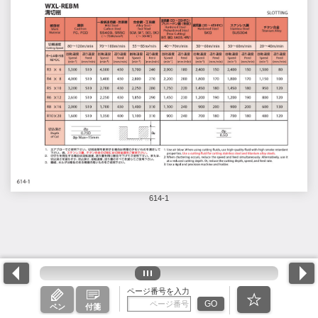
614-1
ページ番号を入力
GO
ペン
付箋