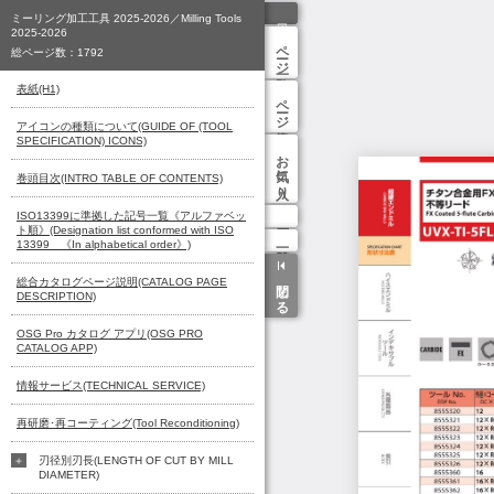
ミーリング加工工具 2025-2026／Milling Tools
2025-2026
ページ一覧
総ページ数：
1792
表紙(H1)
ページ検索
アイコンの種類について(GUIDE OF (TOOL
SPECIFICATION) ICONS)
お気に入り
巻頭目次(INTRO TABLE OF CONTENTS)
ISO13399に準拠した記号一覧《アルファベッ
ト順》(Designation list conformed with ISO
13399 《In alphabetical order》)
総合カタログページ説明(CATALOG PAGE
閉じる
DESCRIPTION)
OSG Pro カタログ アプリ(OSG PRO
CATALOG APP)
情報サービス(TECHNICAL SERVICE)
再研磨･再コーティング(Tool Reconditioning)
刃径別刃長(LENGTH OF CUT BY MILL
DIAMETER)