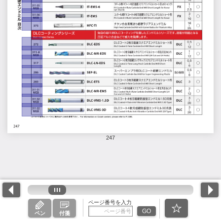
247
ページ番号を入力
GO
ペン
付箋