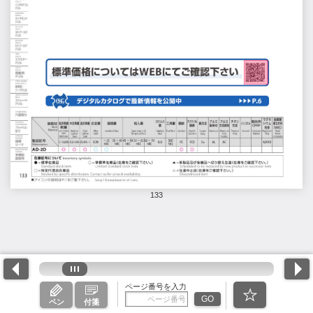
133
ページ番号を入力
GO
ペン
付箋