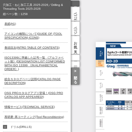
穴加工・ねじ加工工具 2025-2026／Drilling &
Threading Tools 2025-2026
ページ一覧
総ページ数：
1258
表紙(H1)
ページ検索
アイコンの種類について(GUIDE OF (TOOL
SPECIFICATION) ICONS)
お気に入り
巻頭目次(INTRO TABLE OF CONTENTS)
ISO13399に準拠した記号一覧 《アルファベ
ット順》(DESIGNATION LIST CONFORMED
WITH ISO 13399 《IN ALPHABETICAL
ORDER》)
閉じる
総合カタログページ説明(CATALOG PAGE
DESCRIPTION)
OSG PROカタログアプリ登場！(OSG PRO
CATALOG APP APPEARED!)
情報サービス(TECHNICAL SERVICE)
再研磨･再コーティング(Tool Reconditioning)
ドリル(DRILLS)