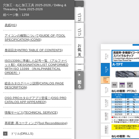
穴加工・ねじ加工工具 2025-2026／Drilling &
Threading Tools 2025-2026
ページ一覧
総ページ数：
1258
表紙(H1)
ページ検索
アイコンの種類について(GUIDE OF (TOOL
SPECIFICATION) ICONS)
お気に入り
巻頭目次(INTRO TABLE OF CONTENTS)
ISO13399に準拠した記号一覧 《アルファベ
ット順》(DESIGNATION LIST CONFORMED
WITH ISO 13399 《IN ALPHABETICAL
ORDER》)
閉じる
総合カタログページ説明(CATALOG PAGE
DESCRIPTION)
OSG PROカタログアプリ登場！(OSG PRO
CATALOG APP APPEARED!)
情報サービス(TECHNICAL SERVICE)
再研磨･再コーティング(Tool Reconditioning)
ドリル(DRILLS)