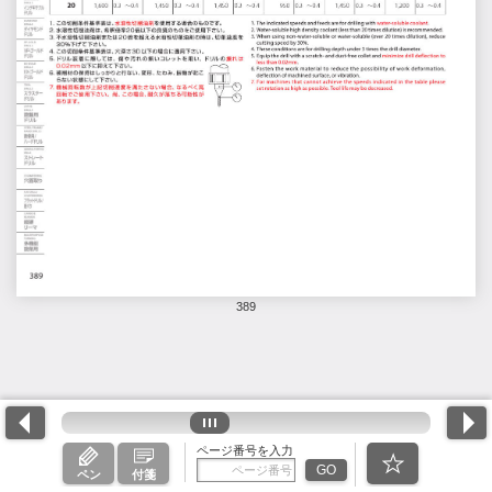
389
ページ番号を入力
GO
ペン
付箋