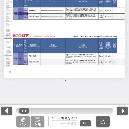
37
ページ番号を入力
GO
ペン
付箋