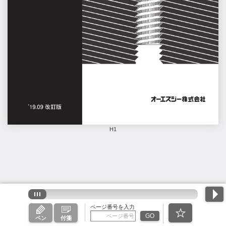
H1
ページ番号を入力
GO
ペン
付箋